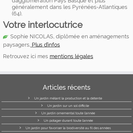
d’agglomération Pays Basque et plus
généralement dans les Pyrénées-Atlantiques
(64).
Votre interlocutrice
Sophie NICOLAS, diplômée en aménagements
paysagers.
Plus d’infos
Retrouvez ici mes
mentions légales
Articles récents
Un jardin mêlant la production et la détente
Un jardin sur un sol difficile
Un jardin ornemental toute l’année
Un potager durant toute l’année
Un jardin pour favoriser la biodiversité au fil des années