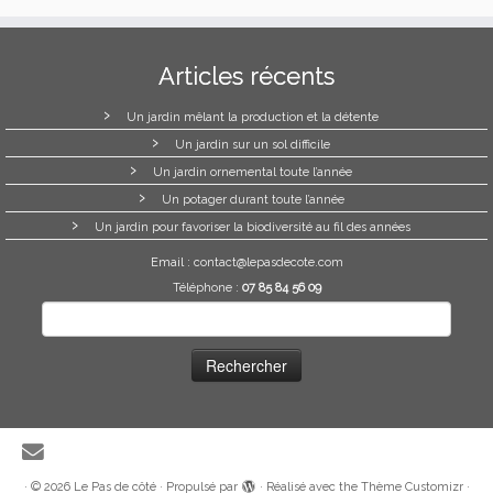
Articles récents
Un jardin mêlant la production et la détente
Un jardin sur un sol difficile
Un jardin ornemental toute l’année
Un potager durant toute l’année
Un jardin pour favoriser la biodiversité au fil des années
Email :
contact@lepasdecote.com
Téléphone :
07 85 84 56 09
Rechercher :
·
© 2026
Le Pas de côté
·
Propulsé par
·
Réalisé avec the
Thème Customizr
·